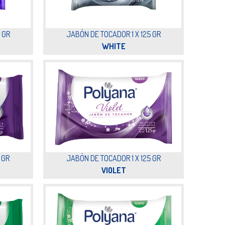
 GR
JABÓN DE TOCADOR 1 X 125 GR
WHITE
 GR
JABÓN DE TOCADOR 1 X 125 GR
VIOLET