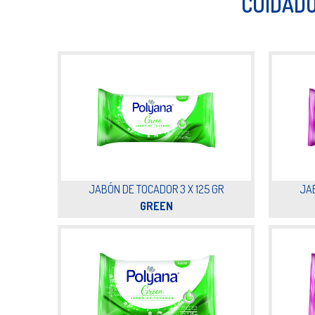
CUIDAD
JABÓN DE TOCADOR 3 X 125 GR
JAB
GREEN