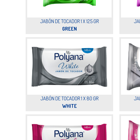
JABÓN DE TOCADOR 1 X 125 GR
JA
GREEN
JABÓN DE TOCADOR 1 X 80 GR
JA
WHITE