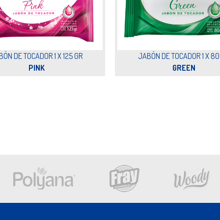
BÓN DE TOCADOR 1 X 125 GR
JABÓN DE TOCADOR 1 X 80
PINK
GREEN