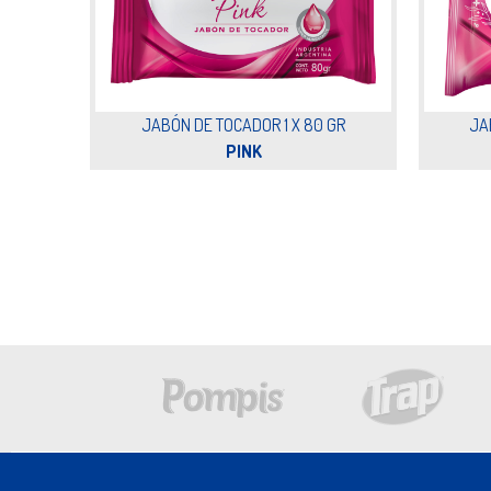
JABÓN DE TOCADOR 1 X 80 GR
JA
PINK