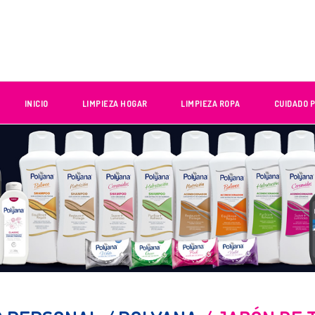
INICIO
LIMPIEZA HOGAR
LIMPIEZA ROPA
CUIDADO 