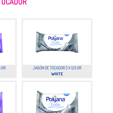
 TOCADOR
5 GR
JABÓN DE TOCADOR 3 X 125 GR
WHITE