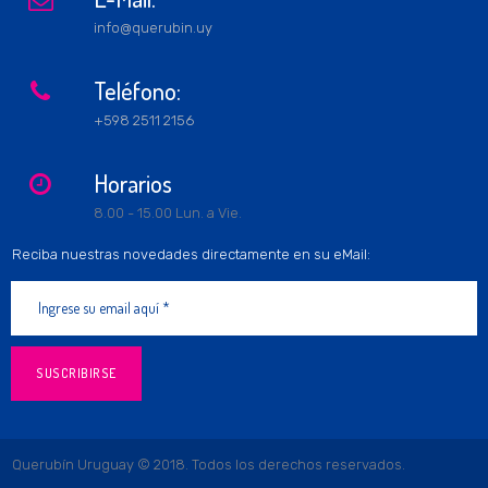
info@querubin.uy
Teléfono:

+598 2511 2156
Horarios

8.00 - 15.00 Lun. a Vie.
Reciba nuestras novedades directamente en su eMail:
SUSCRIBIRSE
Querubín Uruguay © 2018. Todos los derechos reservados.