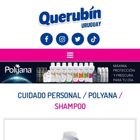



CUIDADO PERSONAL / POLYANA
/
SHAMPOO