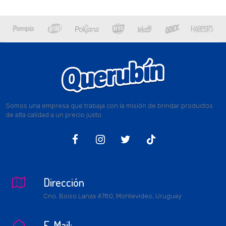
Somos una empresa que trabaja con la misión de brindar productos
de alta calidad a un precio justo.



Dirección

Cno. Boiso Lanza 4780, Montevideo, Uruguay
E-Mail:
